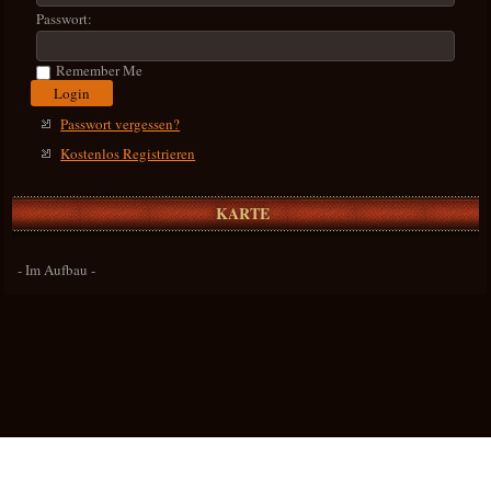
Passwort:
Remember Me
Passwort vergessen?
Kostenlos Registrieren
KARTE
- Im Aufbau -
Impressum
Kontakt
Direkt Starten!
|
|